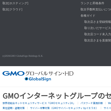
取次[ホスティング]
ランクと昇格条件
取次[クラウド]
取次手数料支払いにつ
各種ガイド
取次店さま登録情報
取り次いだサービス
取次店コード未入力
取次店さまを直接契
(c)2026GMO GlobalSign Holdings K.K.
GMOインターネットグループの
世界初総合ネットセキュリティサービス「GMOセキュリティ24」
パスワード漏洩診断
W
実在証明・盗聴対策
サイバー攻撃対策（GMOサイバーセキュリティ byイエラエ）
サイバー